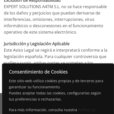
Exclusión de Responsabilidad
EXPERT SOLUTIONS A4TM S.L. no se hace responsable
de los daños y perjuicios que puedan derivarse de
interferencias, omisiones, interrupciones, virus
informáticos o desconexiones en el funcionamiento
operativo de este sistema electrónico.
Jurisdicción y Legislación Aplicable
Este Aviso Legal se regirá e interpretará conforme a la
legislación española. Para cualquier controversia que
pudiera surgir, ambas partes se someten a los
Juzgados y Tribunales de Girona.
Consentimiento de Cookies
Este sitio web utiliza cookies propias y de terceros para
garantizar su funcionamiento.
Puedes aceptar todas las cookies, configurarlas según
tus preferencias o rechazarlas.
Para más información, consulta nuestra
Política de