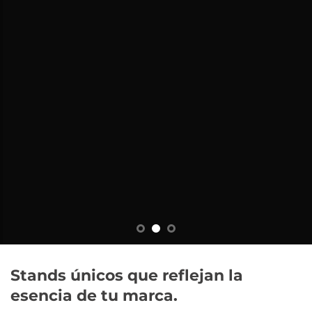
s y
l!
e,
d y
Stands únicos que reflejan la
esencia de tu marca.