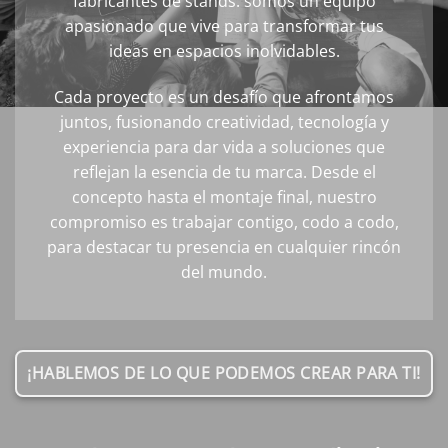
fabricantes de stands: somos un equipo
apasionado que vive para transformar tus
ideas en espacios inolvidables.
Cada proyecto es un desafío que afrontamos
juntos, fusionando creatividad, tecnología y
experiencia para dar vida a soluciones que
reflejan la esencia de tu marca. Desde el
concepto hasta el montaje final, nuestro
compromiso es trabajar contigo, codo a codo,
para destacar tu presencia en cualquier rincón
del mundo.
¡HABLEMOS DE LO QUE PODEMOS CREAR PARA TI!