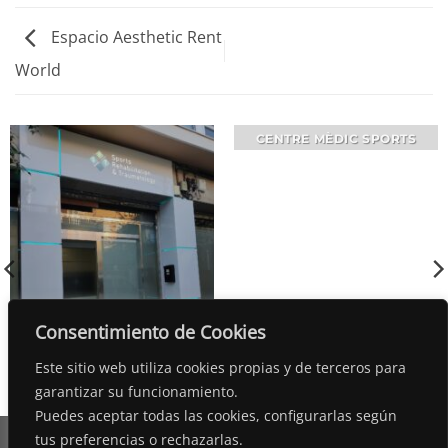
Espacio Aesthetic Rent
World
CENTRE MÈDIC SPORTS
Consentimiento de Cookies
FACHADA STR CLINIC
Este sitio web utiliza cookies propias y de terceros para
garantizar su funcionamiento.
Puedes aceptar todas las cookies, configurarlas según
tus preferencias o rechazarlas.