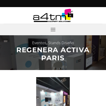
Saltar
al
contenido
Eventos
,
Stands Diseño
REGENERA ACTIVA
PARIS